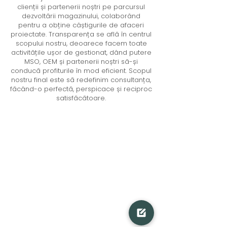
clienții și partenerii noștri pe parcursul
dezvoltării magazinului, colaborând
pentru a obține câștigurile de afaceri
proiectate. Transparența se află în centrul
scopului nostru, deoarece facem toate
activitățile ușor de gestionat, dând putere
MSO, OEM și partenerii noștri să-și
conducă profiturile în mod eficient. Scopul
nostru final este să redefinim consultanța,
făcând-o perfectă, perspicace și reciproc
satisfăcătoare.