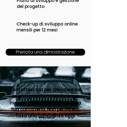
Piano di sviluppo e gestione
del progetto
Check-up di sviluppo online
mensili per 12 mesi
Prenota una dimostrazione
Contattaci ora per discutere del
nostro pacchetto esclusivo e
massimizzare il potenziale della
tua carrozzeria. Non perdetela:
fissa una consulenza oggi
stesso!