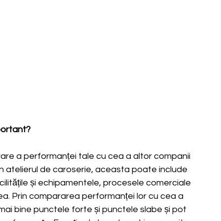
portant?
e a performanței tale cu cea a altor companii 
 În atelierul de caroserie, aceasta poate include 
cilitățile și echipamentele, procesele comerciale 
ruirea. Prin compararea performanței lor cu cea a 
mai bine punctele forte și punctele slabe și pot 