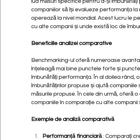
lua măsuri specifice pentru a-și îmbunătăț
companiilor să își evalueze performanța la
operează la nivel mondial. Acest lucru le 
cu alte companii și unde există loc de îmbun
Beneficiile analizei comparative
Benchmarking-ul oferă numeroase avantaje. 
înțeleagă mai bine punctele forte și punctel
îmbunătăți performanța. În al doilea rând, 
îmbunătățirilor propuse și ajută companiile
măsurile propuse. În cele din urmă, oferă 
companiile în comparație cu alte companii ș
Exemple de analiză comparativă
Performanță financiară
: Comparați cre