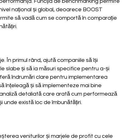
i performanța. Funcția de benchmarking permite 
 nivel național și global, deoarece BOOST 
permite să vadă cum se comportă în comparație 
ătățiri.
În primul rând, ajută companiile să își 
e slabe și să ia măsuri specifice pentru a-și 
oferă îndrumări clare pentru implementarea 
 să înțeleagă și să implementeze mai bine 
o analiză detaliată care arată cum performează 
i unde există loc de îmbunătățiri.
șterea veniturilor și marjele de profit cu cele 