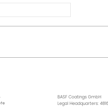
BASF Coatings GmbH
ă
Legal Headquarters: 481
ete