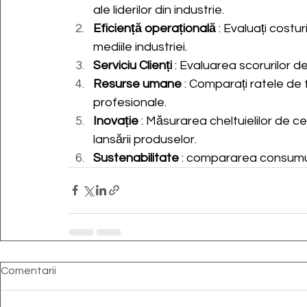
ale liderilor din industrie.
Eficiență operațională
: Evaluați costur
mediile industriei.
Serviciu Clienți
: Evaluarea scorurilor de 
Resurse umane
: Comparați ratele de f
profesionale.
Inovație
: Măsurarea cheltuielilor de c
lansării produselor.
Sustenabilitate
: compararea consumulu
Comentarii