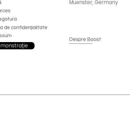
Muenster, Germany
ă
rces
legatura
ca de confidențialitate
essum
Despre Boost
monstrație