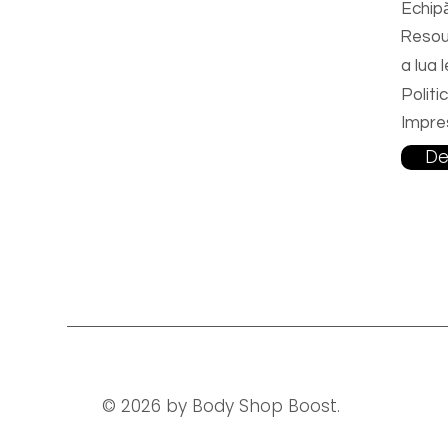
Echip
Resou
a lua 
Politi
Impr
De
© 2026 by Body Shop Boost.